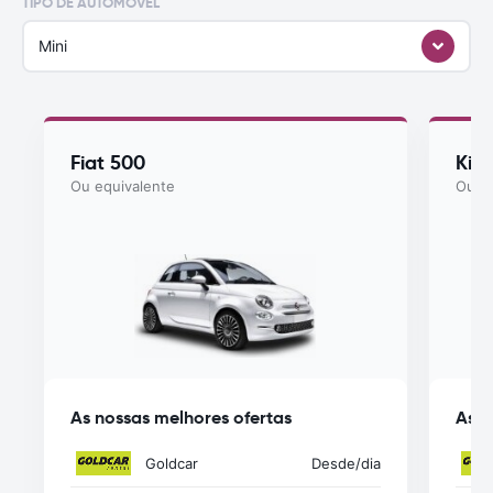
TIPO DE AUTOMÓVEL
Mini
Fiat 500
Kia
Ou equivalente
Ou eq
As nossas melhores ofertas
As n
Goldcar
Desde
/dia