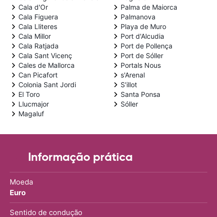
Cala d'Or
Palma de Maiorca
Cala Figuera
Palmanova
Cala Lliteres
Playa de Muro
Cala Millor
Port d'Alcudia
Cala Ratjada
Port de Pollença
Cala Sant Vicenç
Port de Sóller
Cales de Mallorca
Portals Nous
Can Picafort
s'Arenal
Colonia Sant Jordi
S'illot
El Toro
Santa Ponsa
Llucmajor
Sóller
Magaluf
Informação prática
Moeda
Euro
Sentido de condução