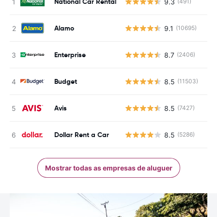
National Car Rental
9.3
(491)
Alamo
9.1
(10695)
Enterprise
8.7
(2406)
Budget
8.5
(11503)
Avis
8.5
(7427)
Dollar Rent a Car
8.5
(5286)
Mostrar todas as empresas de aluguer