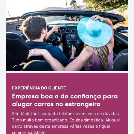
EXPERIÊNCIA DO CLIENTE
Empresa boa e de confiança para
alugar carros no estrangeiro
Site fácil, fácil contacto telefónico em caso de dúvidas.
Tudo muito bem organizado. Equipa simpática. Aluguei
carro através desta empresa várias vezes e fiquei
sempre satisfeito.