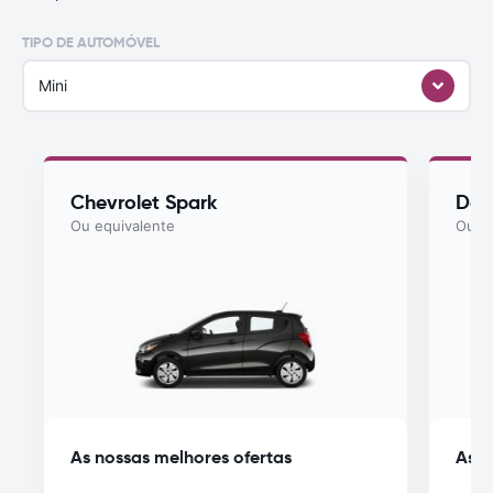
TIPO DE AUTOMÓVEL
Mini
Chevrolet Spark
Dod
Ou equivalente
Ou eq
As nossas melhores ofertas
As n