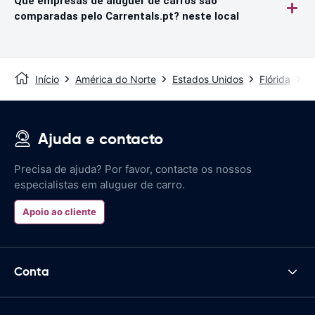
Que empresas de aluguer de carros são
comparadas pelo Carrentals.pt? neste local
Início
América do Norte
Estados Unidos
Flórida
M
Ajuda e contacto
Precisa de ajuda? Por favor, contacte os nossos
especialistas em aluguer de carro.
Apoio ao cliente
Conta