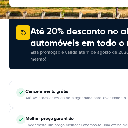
Até 20% desconto no a
automóveis em todo o
Esta promoção é válida até 11 de agosto de 2026
mesmo!
Cancelamento
grátis
Até 48 horas antes da hora agendada para levantamento
Melhor preço garantido
Encontraste um preço melhor? Fazemos-te uma oferta mel