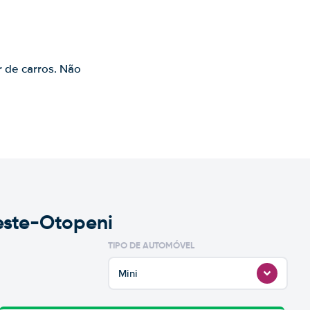
s
r de carros. Não
este-Otopeni
TIPO DE AUTOMÓVEL
Mini