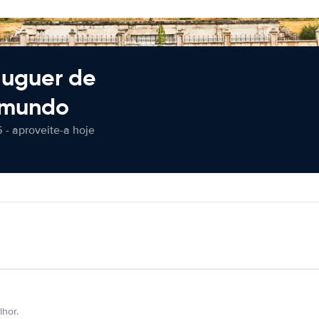
luguer de
 mundo
 - aproveite-a hoje
hor.