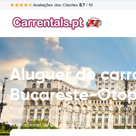
8.7
Avaliações dos Clientes
/ 10
Aluguer de carr
Bucareste-Otop
Poupe tempo e dinheiro. Nós comparamos as oferta
das empresas de aluguer de carros em Aeroporto
Internacional de Bucareste-Otopeni por si.