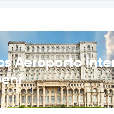
os Aeroporto Inte
eni
s