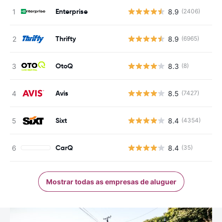
Enterprise
8.9
(2406)
Thrifty
8.9
(6965)
OtoQ
8.3
(8)
Avis
8.5
(7427)
Sixt
8.4
(4354)
CarQ
8.4
(35)
Mostrar todas as empresas de aluguer