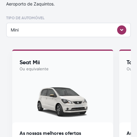
Aeroporto de Zaquintos.
TIPO DE AUTOMÓVEL
Mini
Seat Mii
Toy
Ou equivalente
Ou eq
As nossas melhores ofertas
As n