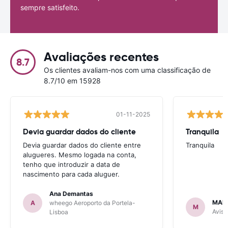
sempre satisfeito.
Avaliações recentes
8.7
Os clientes avaliam-nos com uma classificação de
8.7/10 em 15928
01-11-2025
Devia guardar dados do cliente
Tranquila
Devia guardar dados do cliente entre
Tranquila
alugueres. Mesmo logada na conta,
tenho que introduzir a data de
nascimento para cada aluguer.
Ana Demantas
MAR
A
wheego Aeroporto da Portela-
M
Avis 
Lisboa