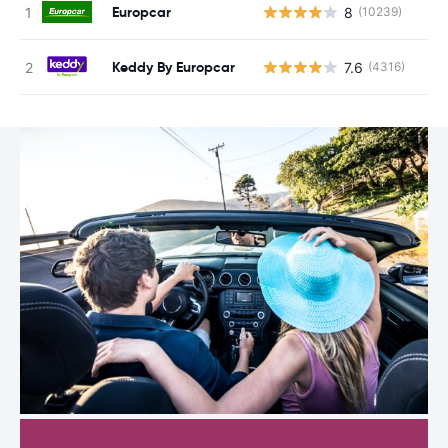
Europcar
8
(10239)
N
Keddy By Europcar
7.6
(4316)
N