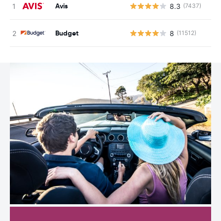
Avis
8.3
(7437)
N
Budget
8
(11512)
N