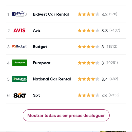
Bidvest Car Rental
8.2
(178)
N
Avis
8.3
(7437)
N
Budget
8
(11512)
N
Europcar
8
(10251)
N
National Car Rental
8.4
(492)
N
Sixt
7.8
(4356)
N
Mostrar todas as empresas de aluguer