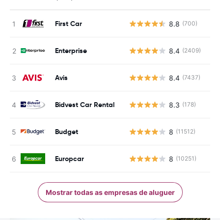
First Car
8.8
(700)
N
Enterprise
8.4
(2409)
N
Avis
8.4
(7437)
N
Bidvest Car Rental
8.3
(178)
N
Budget
8
(11512)
N
Europcar
8
(10251)
N
Mostrar todas as empresas de aluguer