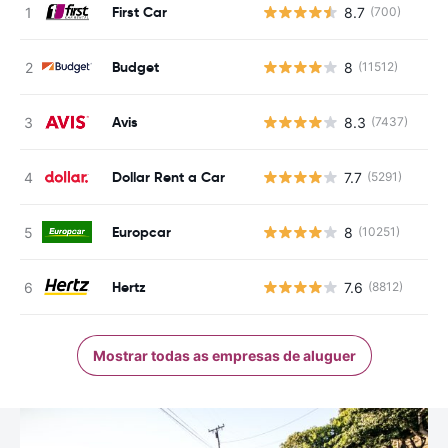
First Car
8.7
(700)
N
Budget
8
(11512)
N
Avis
8.3
(7437)
N
Dollar Rent a Car
7.7
(5291)
N
Europcar
8
(10251)
N
Hertz
7.6
(8812)
N
Mostrar todas as empresas de aluguer