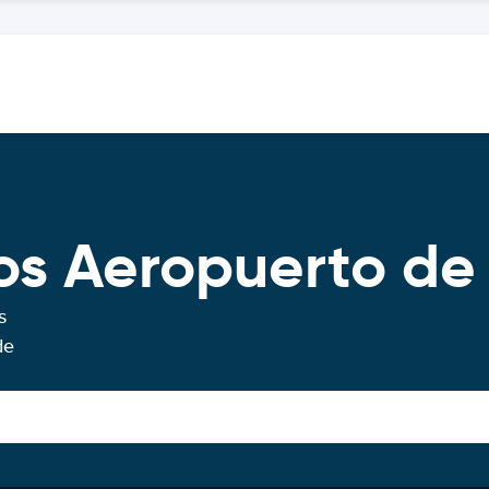
os Aeropuerto de
s
de