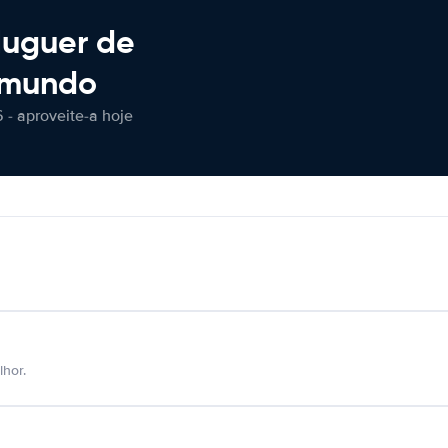
luguer de
 mundo
 - aproveite-a hoje
hor.