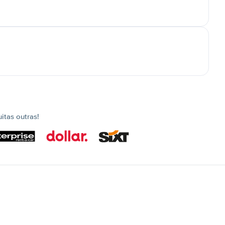
tas outras!
s