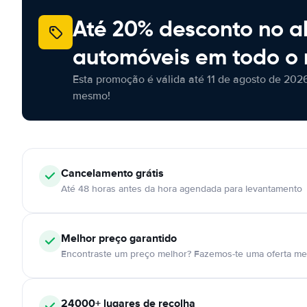
Até 20% desconto no a
automóveis em todo o
Esta promoção é válida até 11 de agosto de 2026
mesmo!
Cancelamento
grátis
Até 48 horas antes da hora agendada para levantamento
Melhor preço garantido
Encontraste um preço melhor? Fazemos-te uma oferta mel
24000+
lugares de recolha