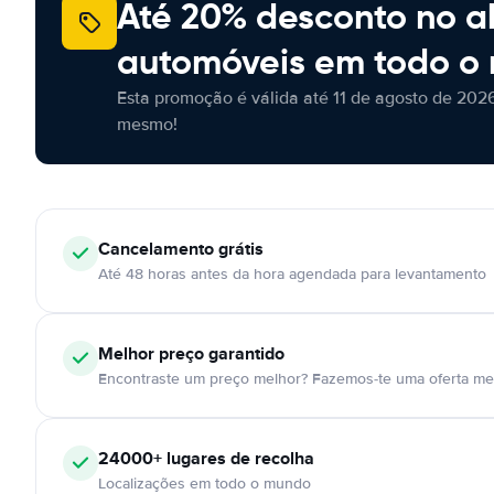
Até 20% desconto no a
automóveis em todo o
Esta promoção é válida até 11 de agosto de 2026
mesmo!
Cancelamento
grátis
Até 48 horas antes da hora agendada para levantamento
Melhor preço garantido
Encontraste um preço melhor? Fazemos-te uma oferta mel
24000+
lugares de recolha
Localizações em todo o mundo