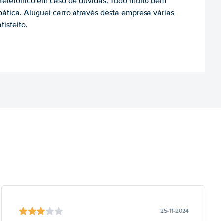
to telefónico em caso de dúvidas. Tudo muito bem
ática. Aluguei carro através desta empresa várias
tisfeito.
25-11-2024