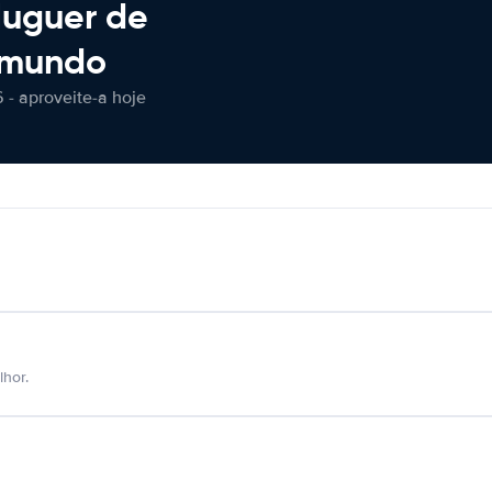
luguer de
 mundo
 - aproveite-a hoje
hor.