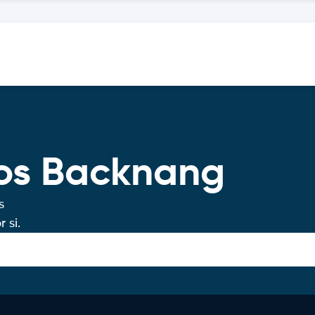
ros Backnang
s
 si.