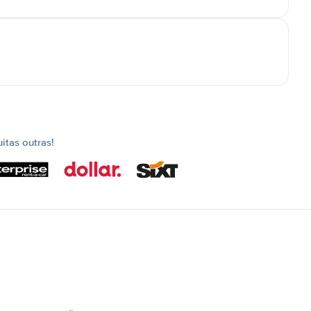
tas outras!
s