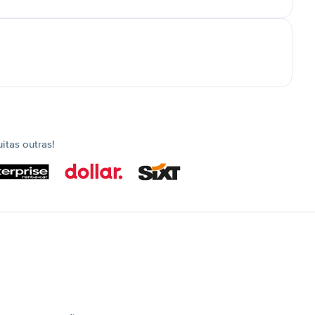
tas outras!
s