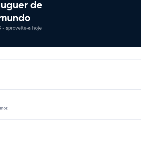
luguer de
 mundo
 - aproveite-a hoje
hor.