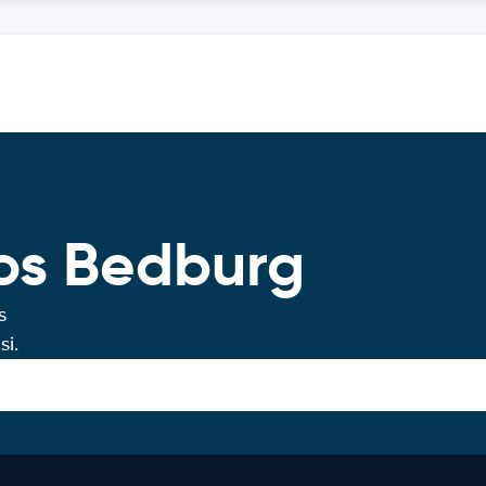
ros Bedburg
s
si.