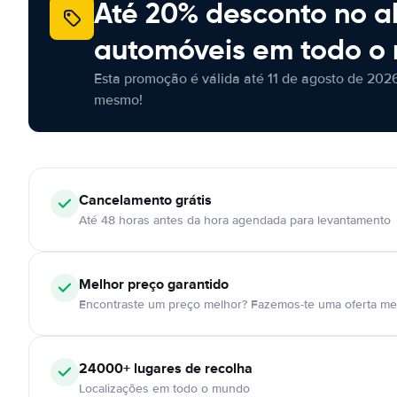
Até 20% desconto no a
automóveis em todo o
Esta promoção é válida até 11 de agosto de 2026
mesmo!
Cancelamento
grátis
Até 48 horas antes da hora agendada para levantamento
Melhor preço garantido
Encontraste um preço melhor? Fazemos-te uma oferta mel
24000+
lugares de recolha
Localizações em todo o mundo