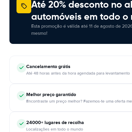
Até 20% desconto no a
automóveis em todo o
Esta promoção é válida até 11 de agosto de 2026
mesmo!
Cancelamento
grátis
Até 48 horas antes da hora agendada para levantamento
Melhor preço garantido
Encontraste um preço melhor? Fazemos-te uma oferta mel
24000+
lugares de recolha
Localizações em todo o mundo