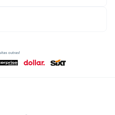
tas outras!
s