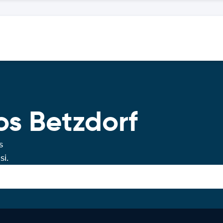
os Betzdorf
s
si.