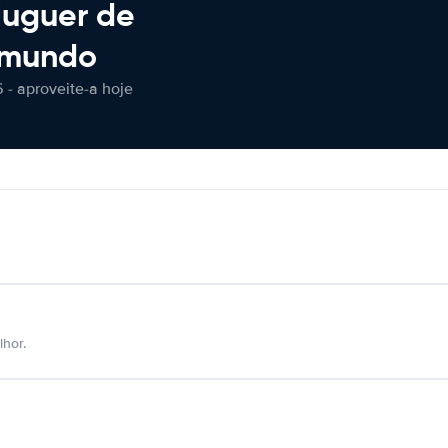
luguer de
 mundo
 - aproveite-a hoje
hor.