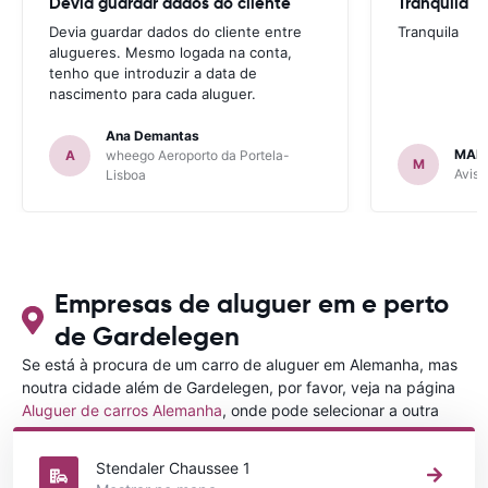
Devia guardar dados do cliente
Tranquila
Devia guardar dados do cliente entre
Tranquila
alugueres. Mesmo logada na conta,
tenho que introduzir a data de
nascimento para cada aluguer.
Ana Demantas
MAR
A
wheego Aeroporto da Portela-
M
Avis 
Lisboa
Empresas de aluguer em e perto
de Gardelegen
Se está à procura de um carro de aluguer em Alemanha, mas
noutra cidade além de Gardelegen, por favor, veja na página
Aluguer de carros Alemanha
, onde pode selecionar a outra
cidade em Alemanha que gostaria de alugar um carro
Stendaler Chaussee 1