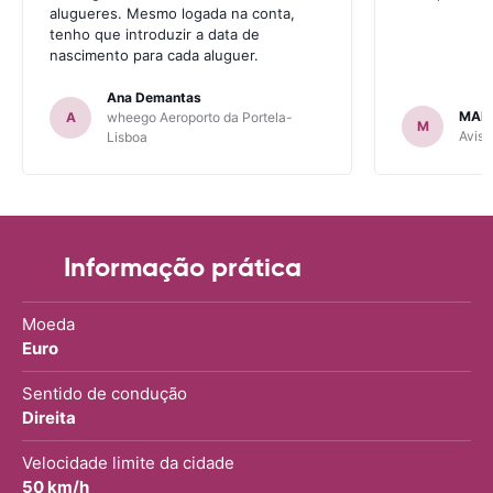
alugueres. Mesmo logada na conta,
tenho que introduzir a data de
nascimento para cada aluguer.
Ana Demantas
MAR
A
wheego Aeroporto da Portela-
M
Avis 
Lisboa
Informação prática
Moeda
Euro
Sentido de condução
Direita
Velocidade limite da cidade
50 km/h