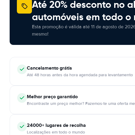
Até 20% desconto no a
automóveis em todo o
Esta promoção é válida até 11 de agosto de 2026
mesmo!
Cancelamento
grátis
Até 48 horas antes da hora agendada para levantamento
Melhor preço garantido
Encontraste um preço melhor? Fazemos-te uma oferta mel
24000+
lugares de recolha
Localizações em todo o mundo