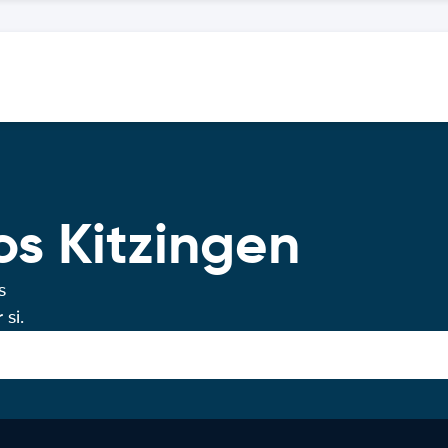
os Kitzingen
s
si.