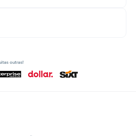
tas outras!
s