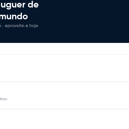
luguer de
 mundo
 - aproveite-a hoje
hor.