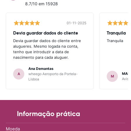
8.7/10 em 15928
01-11-2025
Devia guardar dados do cliente
Tranquila
Devia guardar dados do cliente entre
Tranquila
alugueres. Mesmo logada na conta,
tenho que introduzir a data de
nascimento para cada aluguer.
Ana Demantas
MAR
A
wheego Aeroporto da Portela-
M
Avis 
Lisboa
Informação prática
Moeda