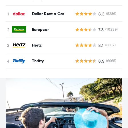
Dollar Rent a Car
8.3
(5286)
N
Europcar
7.3
(10239)
N
Hertz
8.1
(8807)
N
Thrifty
8.9
(6965)
N