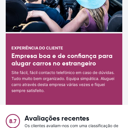
EXPERIÊNCIA DO CLIENTE
Empresa boa e de confiança para
alugar carros no estrangeiro
Site fácil, fácil contacto telefónico em caso de dúvidas.
Tudo muito bem organizado. Equipa simpática. Aluguei
carro através desta empresa várias vezes e fiquei
sempre satisfeito.
Avaliações recentes
8.7
Os clientes avaliam-nos com uma classificação de