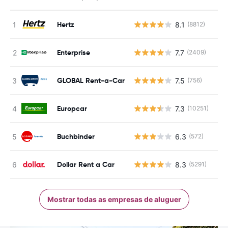
Hertz
8.1
(8812)
N
Enterprise
7.7
(2409)
N
GLOBAL Rent-a-Car
7.5
(756)
N
Europcar
7.3
(10251)
N
Buchbinder
6.3
(572)
N
Dollar Rent a Car
8.3
(5291)
N
Mostrar todas as empresas de aluguer