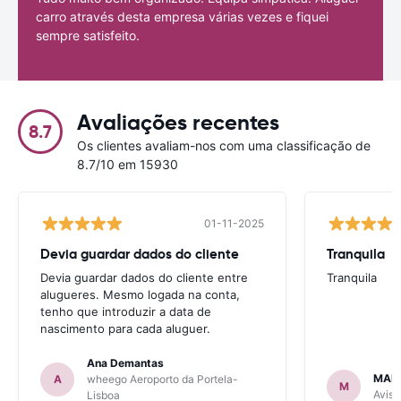
carro através desta empresa várias vezes e fiquei
sempre satisfeito.
Avaliações recentes
8.7
Os clientes avaliam-nos com uma classificação de
8.7/10 em 15930
01-11-2025
Devia guardar dados do cliente
Tranquila
Devia guardar dados do cliente entre
Tranquila
alugueres. Mesmo logada na conta,
tenho que introduzir a data de
nascimento para cada aluguer.
Ana Demantas
MAR
A
wheego Aeroporto da Portela-
M
Avis 
Lisboa