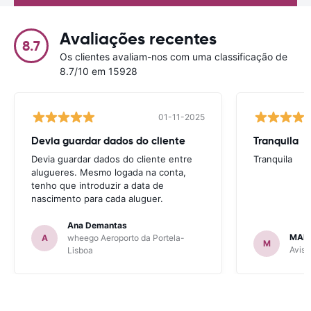
Avaliações recentes
8.7
Os clientes avaliam-nos com uma classificação de
8.7/10 em 15928
01-11-2025
Devia guardar dados do cliente
Tranquila
Devia guardar dados do cliente entre
Tranquila
alugueres. Mesmo logada na conta,
tenho que introduzir a data de
nascimento para cada aluguer.
Ana Demantas
MAR
A
wheego Aeroporto da Portela-
M
Avis 
Lisboa