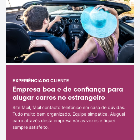
EXPERIÊNCIA DO CLIENTE
Empresa boa e de confiança para
alugar carros no estrangeiro
Site fácil, fácil contacto telefónico em caso de dúvidas.
Tudo muito bem organizado. Equipa simpática. Aluguei
carro através desta empresa várias vezes e fiquei
sempre satisfeito.