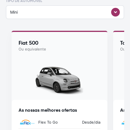
TIPO DE AUTOMÓVEL
Mini
Fiat 500
Toy
Ou equivalente
Ou eq
As nossas melhores ofertas
As n
Flex To Go
Desde
/dia