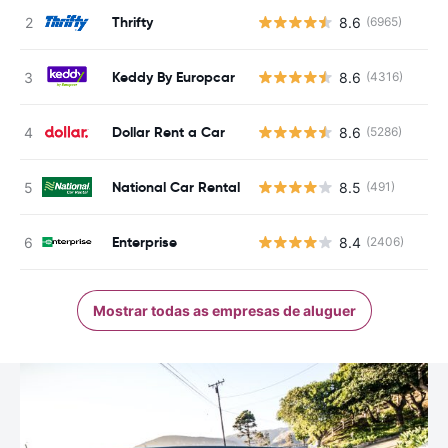
Thrifty
8.6
(6965)
Keddy By Europcar
8.6
(4316)
Dollar Rent a Car
8.6
(5286)
National Car Rental
8.5
(491)
Enterprise
8.4
(2406)
Mostrar todas as empresas de aluguer