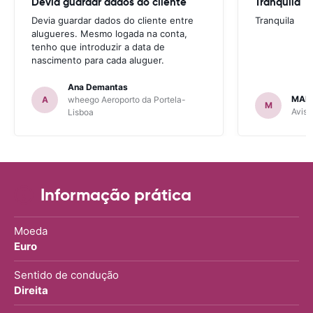
Devia guardar dados do cliente
Tranquila
Devia guardar dados do cliente entre
Tranquila
alugueres. Mesmo logada na conta,
tenho que introduzir a data de
nascimento para cada aluguer.
Ana Demantas
MAR
A
wheego Aeroporto da Portela-
M
Avis 
Lisboa
Informação prática
Moeda
Euro
Sentido de condução
Direita