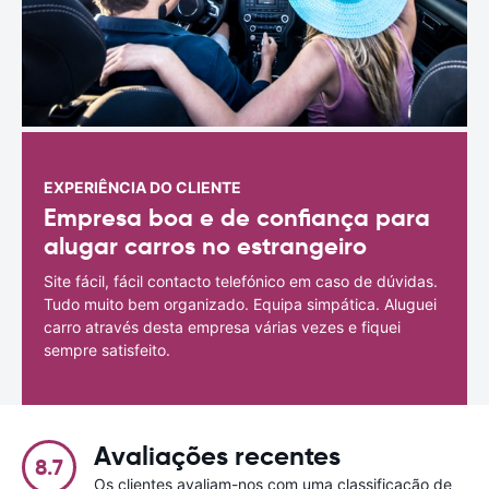
EXPERIÊNCIA DO CLIENTE
Empresa boa e de confiança para
alugar carros no estrangeiro
Site fácil, fácil contacto telefónico em caso de dúvidas.
Tudo muito bem organizado. Equipa simpática. Aluguei
carro através desta empresa várias vezes e fiquei
sempre satisfeito.
Avaliações recentes
8.7
Os clientes avaliam-nos com uma classificação de