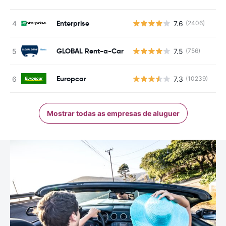
Enterprise
7.6
(2406)
N
GLOBAL Rent-a-Car
7.5
(756)
N
Europcar
7.3
(10239)
N
Mostrar todas as empresas de aluguer