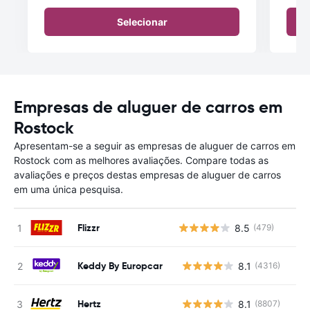
Selecionar
Empresas de aluguer de carros em
Rostock
Apresentam-se a seguir as empresas de aluguer de carros em
Rostock com as melhores avaliações. Compare todas as
avaliações e preços destas empresas de aluguer de carros
em uma única pesquisa.
Flizzr
8.5
(479)
Keddy By Europcar
8.1
(4316)
N
Hertz
8.1
(8807)
N