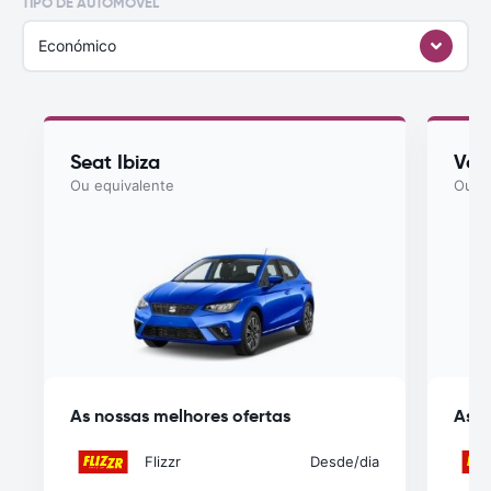
TIPO DE AUTOMÓVEL
Económico
Seat Ibiza
Vol
Ou equivalente
Ou eq
As nossas melhores ofertas
As n
Flizzr
Desde
/dia