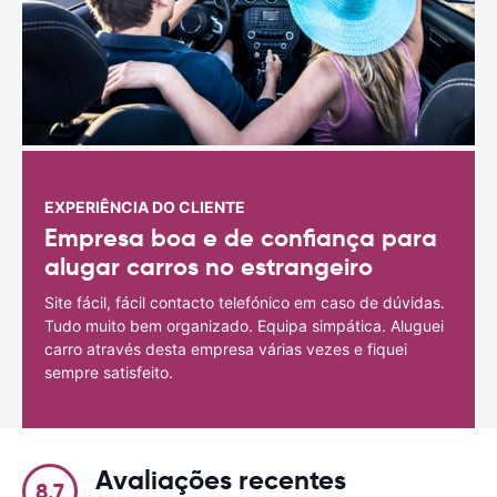
EXPERIÊNCIA DO CLIENTE
Empresa boa e de confiança para
alugar carros no estrangeiro
Site fácil, fácil contacto telefónico em caso de dúvidas.
Tudo muito bem organizado. Equipa simpática. Aluguei
carro através desta empresa várias vezes e fiquei
sempre satisfeito.
Avaliações recentes
8.7