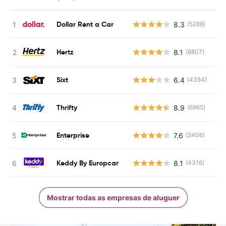
Dollar Rent a Car
8.3
(5286)
N
Hertz
8.1
(8807)
N
Sixt
6.4
(4354)
N
Thrifty
8.9
(6965)
N
Enterprise
7.6
(2406)
N
Keddy By Europcar
8.1
(4316)
N
Mostrar todas as empresas de aluguer