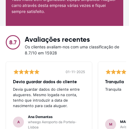
carro através desta empresa várias vezes e fiquei
sempre satisfeito.
Avaliações recentes
8.7
Os clientes avaliam-nos com uma classificação de
8.7/10 em 15928
01-11-2025
Devia guardar dados do cliente
Tranquila
Devia guardar dados do cliente entre
Tranquila
alugueres. Mesmo logada na conta,
tenho que introduzir a data de
nascimento para cada aluguer.
Ana Demantas
MAR
A
wheego Aeroporto da Portela-
M
Avis 
Lisboa