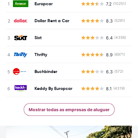
Europcar
7.2
(10251)
N
Dollar Rent a Car
8.3
(5291)
N
Sixt
6.4
(4356)
N
Thrifty
8.9
(6971)
N
Buchbinder
6.3
(572)
N
Keddy By Europcar
8.1
(4319)
N
Mostrar todas as empresas de aluguer