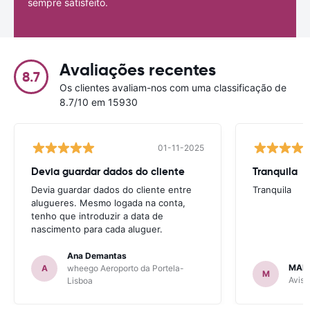
sempre satisfeito.
Avaliações recentes
8.7
Os clientes avaliam-nos com uma classificação de
8.7/10 em 15930
01-11-2025
Devia guardar dados do cliente
Tranquila
Devia guardar dados do cliente entre
Tranquila
alugueres. Mesmo logada na conta,
tenho que introduzir a data de
nascimento para cada aluguer.
Ana Demantas
MAR
A
wheego Aeroporto da Portela-
M
Avis 
Lisboa