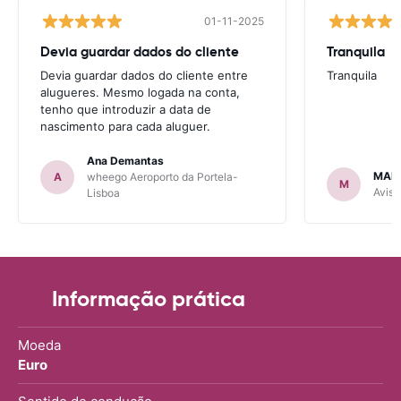
01-11-2025
Devia guardar dados do cliente
Tranquila
Devia guardar dados do cliente entre
Tranquila
alugueres. Mesmo logada na conta,
tenho que introduzir a data de
nascimento para cada aluguer.
Ana Demantas
MAR
A
wheego Aeroporto da Portela-
M
Avis 
Lisboa
Informação prática
Moeda
Euro