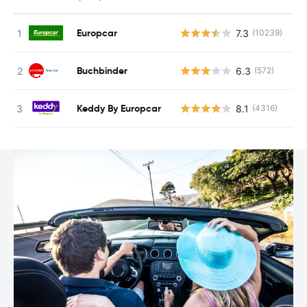
Europcar
7.3
(10239)
N
Buchbinder
6.3
(572)
N
Keddy By Europcar
8.1
(4316)
N