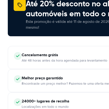
Até 20% desconto no a
automóveis em todo o
Esta promoção é válida até 11 de agosto de 2026
mesmo!
Cancelamento
grátis
Até 48 horas antes da hora agendada para levantamento
Melhor preço garantido
Encontraste um preço melhor? Fazemos-te uma oferta mel
24000+
lugares de recolha
Localizações em todo o mundo