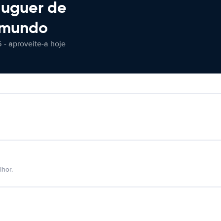
luguer de
 mundo
 - aproveite-a hoje
hor.