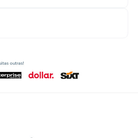
tas outras!
s