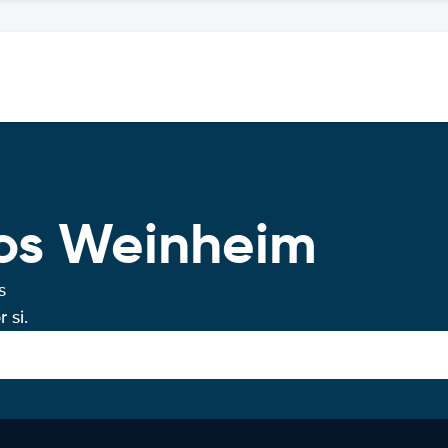
ros Weinheim
s
 si.