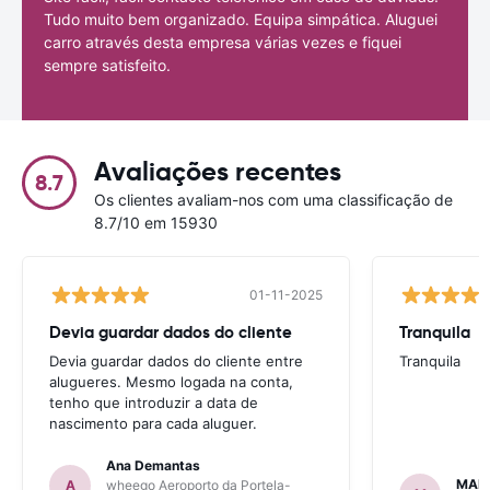
Tudo muito bem organizado. Equipa simpática. Aluguei
carro através desta empresa várias vezes e fiquei
sempre satisfeito.
Avaliações recentes
8.7
Os clientes avaliam-nos com uma classificação de
8.7/10 em 15930
01-11-2025
Devia guardar dados do cliente
Tranquila
Devia guardar dados do cliente entre
Tranquila
alugueres. Mesmo logada na conta,
tenho que introduzir a data de
nascimento para cada aluguer.
Ana Demantas
MAR
A
wheego Aeroporto da Portela-