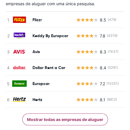
empresas de aluguer com uma única pesquisa.
Flizzr
8.5
(479)
N
Keddy By Europcar
7.8
(4319)
N
Avis
8.3
(7437)
N
Dollar Rent a Car
8.4
(5291)
N
Europcar
7.2
(10251)
N
Hertz
8.1
(8812)
N
Mostrar todas as empresas de aluguer