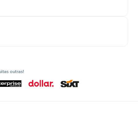
tas outras!
s