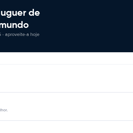
luguer de
 mundo
 - aproveite-a hoje
hor.