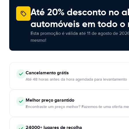
Até 20% desconto no a
automóveis em todo o
Esta promoção é válida até 11 de agosto de 2026
mesmo!
Cancelamento
grátis
Até 48 horas antes da hora agendada para levantamento
Melhor preço garantido
Encontraste um preço melhor? Fazemos-te uma oferta mel
24000+
lugares de recolha