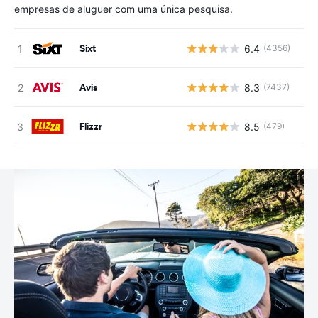
empresas de aluguer com uma única pesquisa.
Sixt
6.4
(4356)
N
Avis
8.3
(7437)
N
Flizzr
8.5
(479)
N