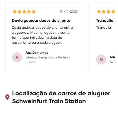
01-11-2025
Devia guardar dados do cliente
Tranquila
Devia guardar dados do cliente entre
Tranquila
alugueres. Mesmo logada na conta,
tenho que introduzir a data de
nascimento para cada aluguer.
Ana Demantas
MAR
A
wheego Aeroporto da Portela-
M
Avis 
Lisboa
Localização de carros de aluguer
Schweinfurt Train Station