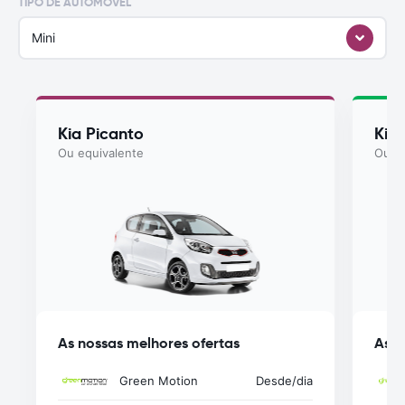
TIPO DE AUTOMÓVEL
Mini
Kia Picanto
Kia
Ou equivalente
Ou eq
As nossas melhores ofertas
As n
Green Motion
Desde
/dia