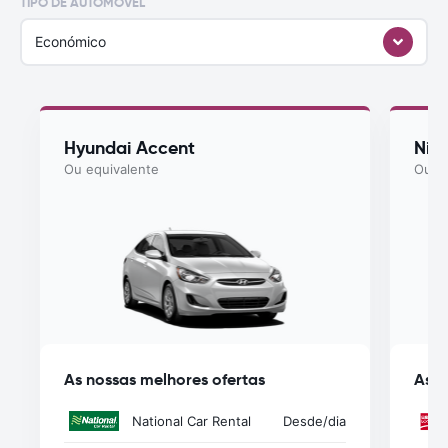
TIPO DE AUTOMÓVEL
Económico
Hyundai Accent
Nis
Ou equivalente
Ou eq
As nossas melhores ofertas
As n
National Car Rental
Desde
/dia