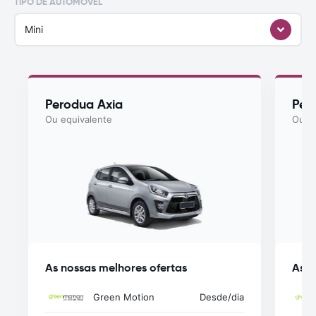
TIPO DE AUTOMÓVEL
Mini
Perodua Axia
Per
Ou equivalente
Ou eq
As nossas melhores ofertas
As n
Green Motion
Desde
/dia