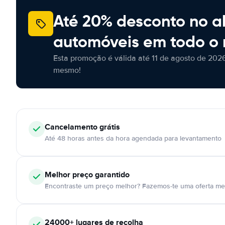
Até 20% desconto no a
automóveis em todo o
Esta promoção é válida até 11 de agosto de 2026
mesmo!
Cancelamento
grátis
Até 48 horas antes da hora agendada para levantamento
Melhor preço garantido
Encontraste um preço melhor? Fazemos-te uma oferta mel
24000+
lugares de recolha