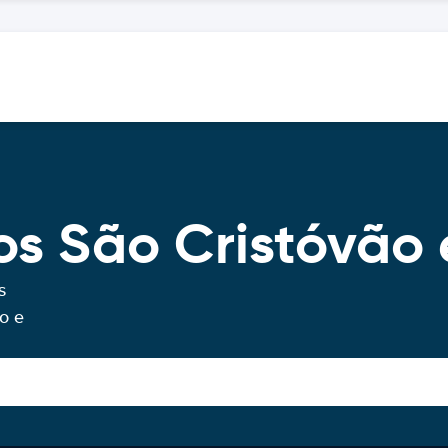
os São Cristóvão 
s
o e