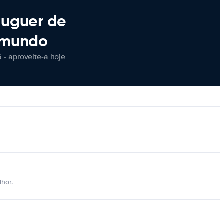
luguer de
 mundo
 - aproveite-a hoje
hor.