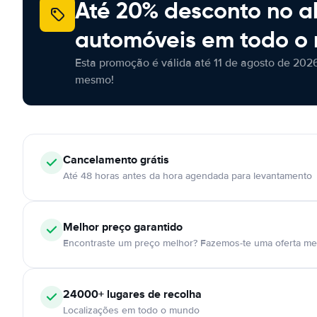
Até 20% desconto no a
automóveis em todo o
Esta promoção é válida até 11 de agosto de 2026
mesmo!
Cancelamento
grátis
Até 48 horas antes da hora agendada para levantamento
Melhor preço garantido
Encontraste um preço melhor? Fazemos-te uma oferta mel
24000+
lugares de recolha
Localizações em todo o mundo