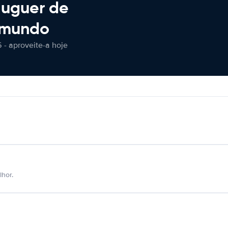
luguer de
 mundo
 - aproveite-a hoje
hor.