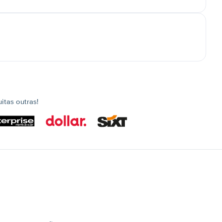
tas outras!
s