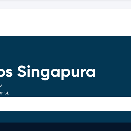
os Singapura
s
 si.