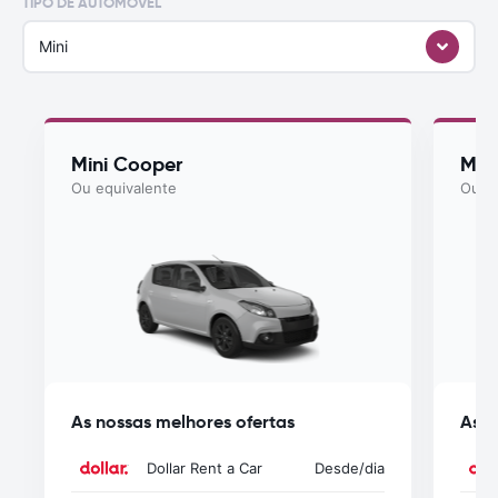
TIPO DE AUTOMÓVEL
Mini
Mini Cooper
Myst
Ou equivalente
Ou eq
As nossas melhores ofertas
As n
Dollar Rent a Car
Desde
/dia