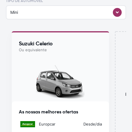
TIPO DE AUTOMÓVEL
Mini
Suzuki Celerio
Ou equivalente
Est
As nossas melhores ofertas
Europcar
Desde
/dia