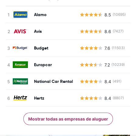
Alamo
8.5
(10695)
N
Avis
8.6
(7427)
N
Budget
7.6
(11503)
N
Europcar
7.2
(10239)
N
National Car Rental
8.4
(491)
N
Hertz
8.4
(8807)
N
Mostrar todas as empresas de aluguer