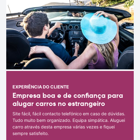
EXPERIÊNCIA DO CLIENTE
Empresa boa e de confiança para
alugar carros no estrangeiro
Site fácil, fácil contacto telefónico em caso de dúvidas.
Tudo muito bem organizado. Equipa simpática. Aluguei
carro através desta empresa várias vezes e fiquei
sempre satisfeito.