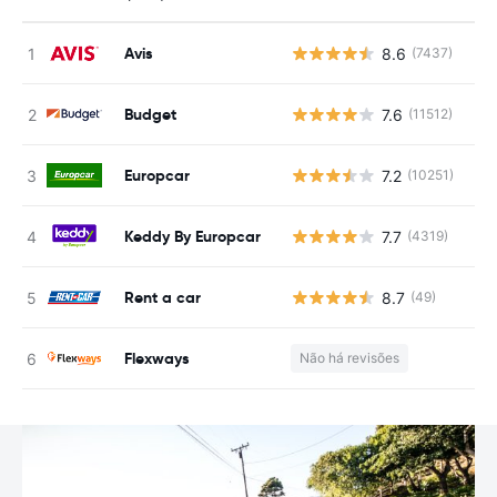
Avis
8.6
(7437)
N
Budget
7.6
(11512)
N
Europcar
7.2
(10251)
N
Keddy By Europcar
7.7
(4319)
N
Rent a car
8.7
(49)
N
Flexways
Não há revisões
N