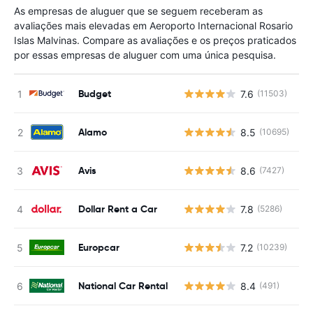
As empresas de aluguer que se seguem receberam as
avaliações mais elevadas em Aeroporto Internacional Rosario
Islas Malvinas. Compare as avaliações e os preços praticados
por essas empresas de aluguer com uma única pesquisa.
Budget
7.6
(11503)
N
Alamo
8.5
(10695)
N
Avis
8.6
(7427)
N
Dollar Rent a Car
7.8
(5286)
N
Europcar
7.2
(10239)
N
National Car Rental
8.4
(491)
N