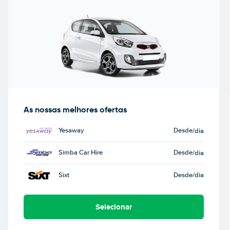
As nossas melhores ofertas
Yesaway
Desde
/dia
Simba Car Hire
Desde
/dia
Sixt
Desde
/dia
Selecionar