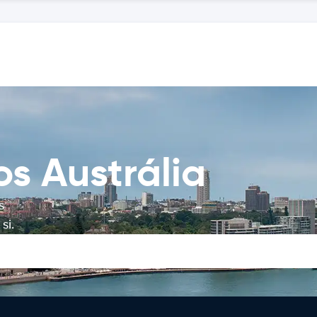
os Austrália
s
si.