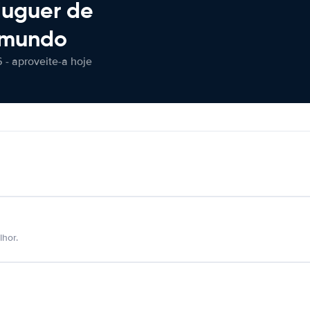
luguer de
 mundo
 - aproveite-a hoje
hor.