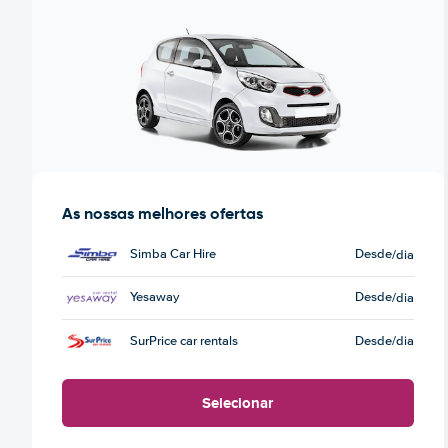
As nossas melhores ofertas
Simba Car Hire
Desde
/dia
Yesaway
Desde
/dia
SurPrice car rentals
Desde
/dia
Selecionar