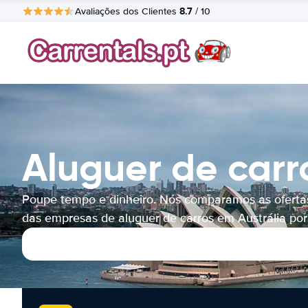
8.7
Avaliações dos Clientes
/ 10
Aluguer de carr
Poupe tempo e dinheiro. Nós comparamos as oferta
das empresas de aluguer de carros em Austrália por 