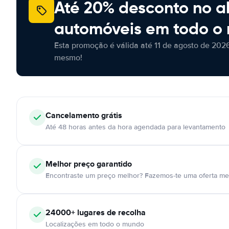
Até 20% desconto no a
automóveis em todo o
Esta promoção é válida até 11 de agosto de 2026
mesmo!
Cancelamento
grátis
Até 48 horas antes da hora agendada para levantamento
Melhor preço garantido
Encontraste um preço melhor? Fazemos-te uma oferta mel
24000+
lugares de recolha
Localizações em todo o mundo