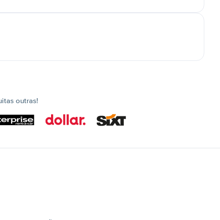
tas outras!
s