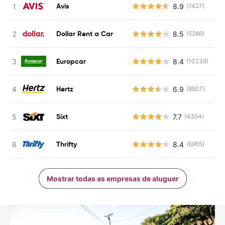
Avis
8.9
(7427)
N
Dollar Rent a Car
8.5
(5286)
N
Europcar
8.4
(10239)
N
Hertz
6.9
(8807)
N
Sixt
7.7
(4354)
N
Thrifty
8.4
(6965)
N
Mostrar todas as empresas de aluguer