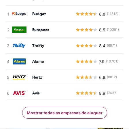
Budget
8.8
(11512)
N
Europcar
8.5
(10251)
N
Thrifty
8.4
(6971)
N
Alamo
7.9
(10701)
N
Hertz
6.9
(8812)
N
Avis
8.9
(7437)
N
Mostrar todas as empresas de aluguer