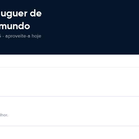
luguer de
 mundo
 - aproveite-a hoje
hor.