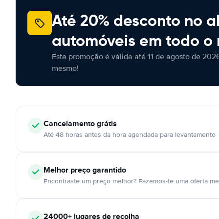
Até 20% desconto no a
automóveis em todo o
Esta promoção é válida até 11 de agosto de 2026
mesmo!
Cancelamento
grátis
Até 48 horas antes da hora agendada para levantamento
Melhor preço garantido
Encontraste um preço melhor? Fazemos-te uma oferta mel
24000+
lugares de recolha