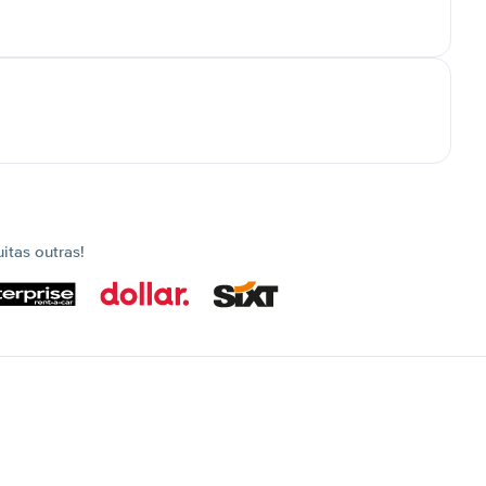
tas outras!
s