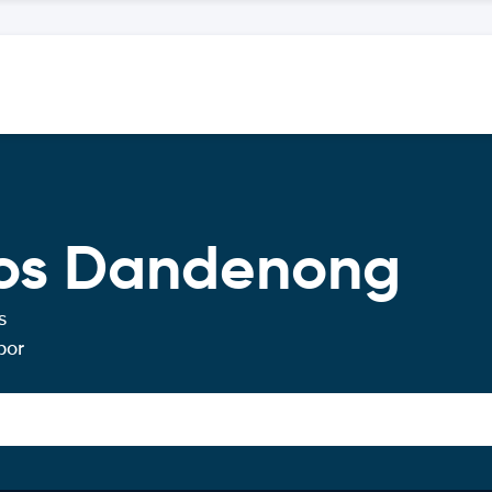
ros Dandenong
s
por