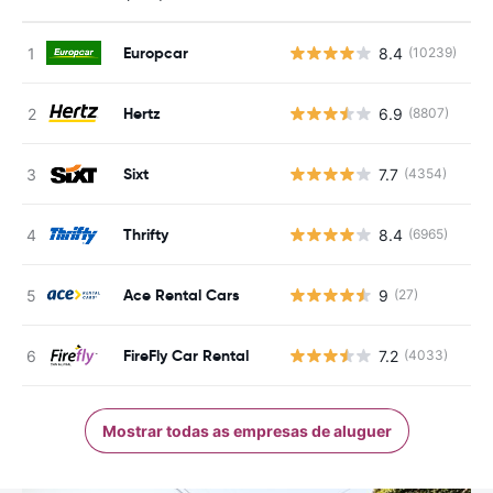
Europcar
8.4
(10239)
N
Hertz
6.9
(8807)
N
Sixt
7.7
(4354)
N
Thrifty
8.4
(6965)
N
Ace Rental Cars
9
(27)
N
FireFly Car Rental
7.2
(4033)
N
Mostrar todas as empresas de aluguer