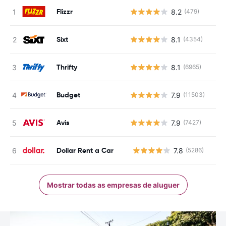
Flizzr
8.2
(479)
Sixt
8.1
(4354)
Thrifty
8.1
(6965)
Budget
7.9
(11503)
Avis
7.9
(7427)
Dollar Rent a Car
7.8
(5286)
N
Mostrar todas as empresas de aluguer