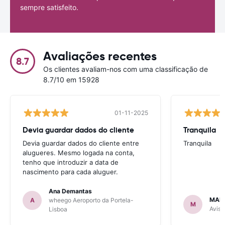
sempre satisfeito.
Avaliações recentes
8.7
Os clientes avaliam-nos com uma classificação de
8.7/10 em 15928
01-11-2025
Devia guardar dados do cliente
Tranquila
Devia guardar dados do cliente entre
Tranquila
alugueres. Mesmo logada na conta,
tenho que introduzir a data de
nascimento para cada aluguer.
Ana Demantas
MAR
A
wheego Aeroporto da Portela-
M
Avis 
Lisboa