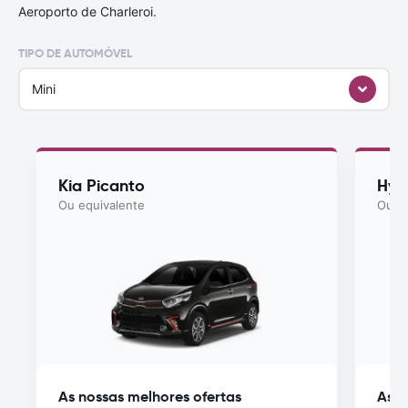
Aeroporto de Charleroi.
TIPO DE AUTOMÓVEL
Mini
Kia Picanto
Hyu
Ou equivalente
Ou eq
As nossas melhores ofertas
As n