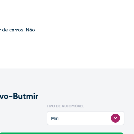
s
r de carros. Não
evo-Butmir
TIPO DE AUTOMÓVEL
Mini