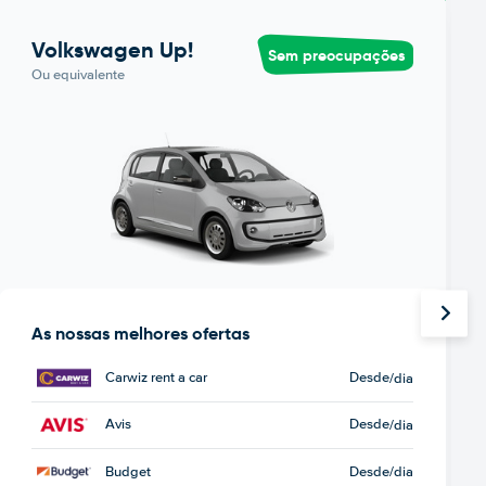
Volkswagen Up!
Sem preocupações
Ou equivalente
As nossas melhores ofertas
Carwiz rent a car
Desde
/dia
Avis
Desde
/dia
Budget
Desde
/dia