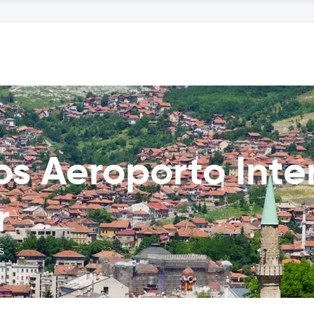
os Aeroporto Inte
r
s