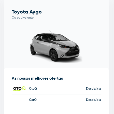
Toyota Aygo
Ou equivalente
As nossas melhores ofertas
OtoQ
Desde
/dia
CarQ
Desde
/dia