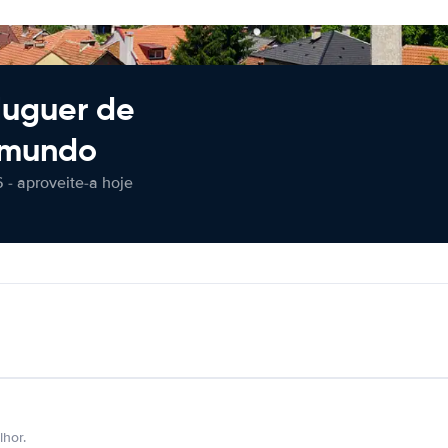
luguer de
 mundo
 - aproveite-a hoje
hor.