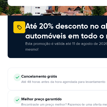
Até 20% desconto no a
automóveis em todo o
Esta promoção é válida até 11 de agosto de 2026
mesmo!
Cancelamento
grátis
Até 48 horas antes da hora agendada para levantamento
Melhor preço garantido
Encontraste um preço melhor? Fazemos-te uma oferta mel