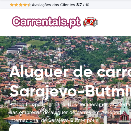
8.7
Avaliações dos Clientes
/ 10
Aluguer de carr
Sarajevo-Butmi
Poupe tempo e dinheiro. Nós comparamos as oferta
das empresas de aluguer de carros em Aeroporto
Internacional de Sarajevo-Butmir por si.