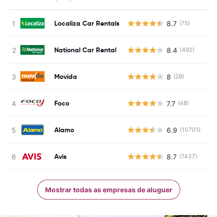
Localiza Car Rentals
8.7
(75)
N
National Car Rental
8.4
(492)
N
Movida
8
(28)
N
Foco
7.7
(48)
N
Alamo
6.9
(10701)
N
Avis
8.7
(7437)
N
Mostrar todas as empresas de aluguer