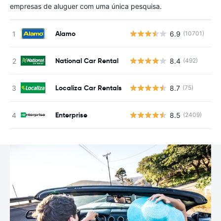
empresas de aluguer com uma única pesquisa.
Alamo
6.9
(10701)
N
National Car Rental
8.4
(492)
N
Localiza Car Rentals
8.7
(75)
N
Enterprise
8.5
(2409)
N