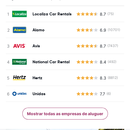
Localiza Car Rentals
8.7
(75)
N
Alamo
6.9
(10701)
N
Avis
8.7
(7437)
N
National Car Rental
8.4
(492)
N
Hertz
8.3
(8812)
N
Unidas
7.7
(6)
N
Mostrar todas as empresas de aluguer