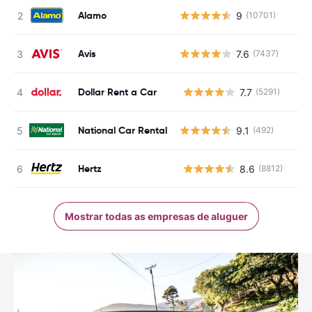
Alamo
9
(10701)
Avis
7.6
(7437)
Dollar Rent a Car
7.7
(5291)
N
National Car Rental
9.1
(492)
Hertz
8.6
(8812)
N
Mostrar todas as empresas de aluguer