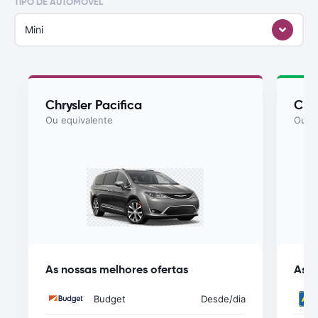
TIPO DE AUTOMÓVEL
Mini
Chrysler Pacifica
Chry
Ou equivalente
Ou eq
As nossas melhores ofertas
As n
Budget
Desde
/dia