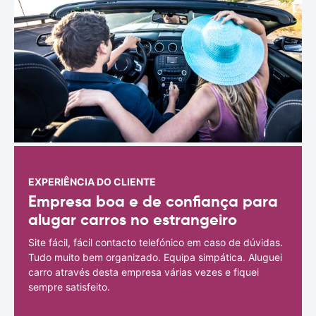
EXPERIÊNCIA DO CLIENTE
Empresa boa e de confiança para
alugar carros no estrangeiro
Site fácil, fácil contacto telefónico em caso de dúvidas.
Tudo muito bem organizado. Equipa simpática. Aluguei
carro através desta empresa várias vezes e fiquei
sempre satisfeito.